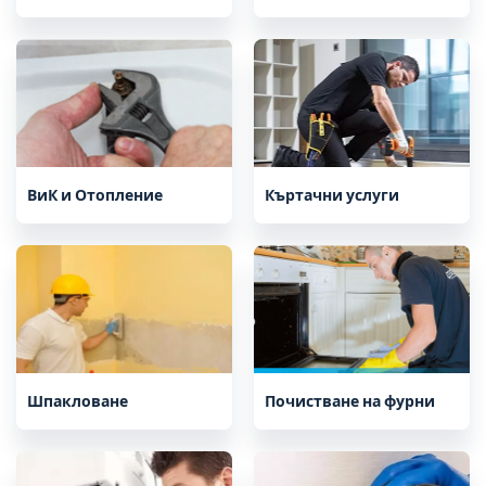
ВиК и Отопление
Къртачни услуги
Шпакловане
Почистване на фурни