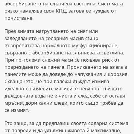
абсорбирането на слънчева светлина. Системата
рязко намалява своя КПД, затова се нуждае от
почистване.
През зимата натрупването на сняг или
заледяването на соларния масив също
възпрепятства нормалното му функциониране,
свързано с абсорбиране на слънчевата светлина.
При по-големи снежни маси се появява риск от
повреждането на панела. Проникването на влага в
панелите може да доведе до напуквания и корозия.
Схващането, че при валежи дъждът измива
идеално слънчевите масиви, е невярно, тъй като
дъждовната вода не е чиста и след себе си оставя
мръсни, дори кални следи, които също трябва да
се измият.
Ето защо, за да предпазиш своята соларна система
от повреди и да удължиш живота й максимално,