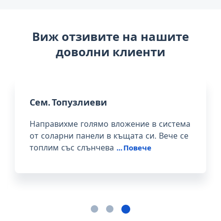
Виж отзивите на нашите
доволни клиенти
Сем. Василеви, Варна
От две години отопляваме вилата си в
“Журналист” със слънчеви панели и
много държим на поддръж
...
Повече