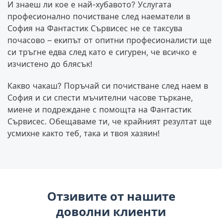
И знаеш ли кое е най-хубавото? Услугата
професионално почистване след наематели в
София на Фантастик Сървисес не се таксува
почасово – екипът от опитни професионалисти ще
си тръгне едва след като е сигурен, че всичко е
изчистено до блясък!
Какво чакаш? Поръчай си почистване след наем в
София и си спести мъчителни часове търкане,
миене и подреждане с помощта на Фантастик
Сървисес. Обещаваме ти, че крайният резултат ще
усмихне както теб, така и твоя хазяин!
Отзивите от нашите
доволни клиенти