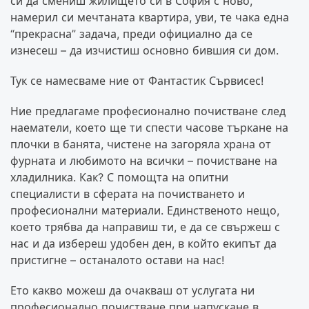
си да смениш жилището си в София с ново,
намерил си мечтаната квартира, уви, те чака една
“прекрасна” задача, преди официално да се
изнесеш – да изчистиш основно бившия си дом.
Тук се намесваме ние от Фантастик Сървисес!
Ние предлагаме професионално почистване след
наематели, което ще ти спести часове търкане на
плочки в банята, чистене на загоряла храна от
фурната и любимото на всички – почистване на
хладилника. Как? С помощта на опитни
специалисти в сферата на почистването и
професионални материали. Единственото нещо,
което трябва да направиш ти, е да се свържеш с
нас и да избереш удобен ден, в който екипът да
пристигне – останалото остави на нас!
Ето какво можеш да очакваш от услугата ни
професионално почистване при напускане в