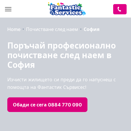
Home
Почистване след наем
София
Поръчай професионално
почистване след наем в
София
Изчисти жилището си преди да го напуснеш с
помощта на Фантастик Сървисес!
Обади се сега 0884 770 090