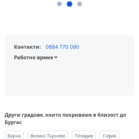
Контакти:
0884 770 090
Работно време
Понеделник
Вторник
Сряда
Четвъртък
Петък
Други градове, които покриваме в близост до
Бургас
Варна
Велико Търново
Пловдив
София