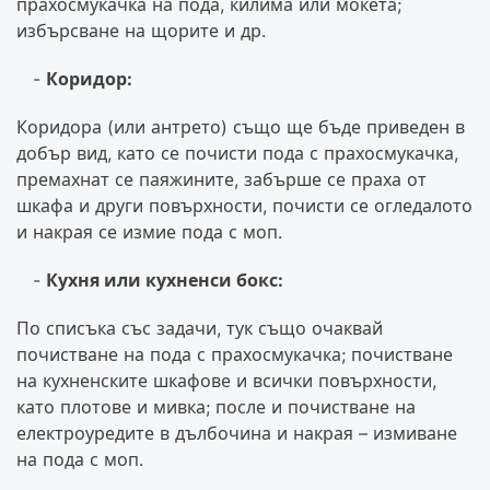
прахосмукачка на пода, килима или мокета;
избърсване на щорите и др.
Коридор:
Коридора (или антрето) също ще бъде приведен в
добър вид, като се почисти пода с прахосмукачка,
премахнат се паяжините, забърше се праха от
шкафа и други повърхности, почисти се огледалото
и накрая се измие пода с моп.
Кухня или кухненси бокс:
По списъка със задачи, тук също очаквай
почистване на пода с прахосмукачка; почистване
на кухненските шкафове и всички повърхности,
като плотове и мивка; после и почистване на
електроуредите в дълбочина и накрая – измиване
на пода с моп.