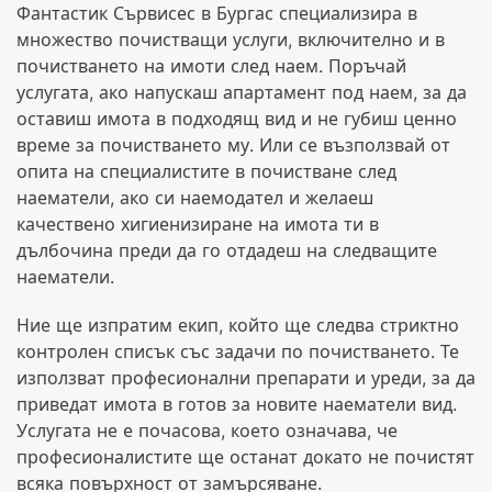
Фантастик Сървисес в Бургас специализира в
множество почистващи услуги, включително и в
почистването на имоти след наем. Поръчай
услугата, ако напускаш апартамент под наем, за да
оставиш имота в подходящ вид и не губиш ценно
време за почистването му. Или се възползвай от
опита на специалистите в почистване след
наематели, ако си наемодател и желаеш
качествено хигиенизиране на имота ти в
дълбочина преди да го отдадеш на следващите
наематели.
Ние ще изпратим екип, който ще следва стриктно
контролен списък със задачи по почистването. Те
използват професионални препарати и уреди, за да
приведат имота в готов за новите наематели вид.
Услугата не е почасова, което означава, че
професионалистите ще останат докато не почистят
всяка повърхност от замърсяване.