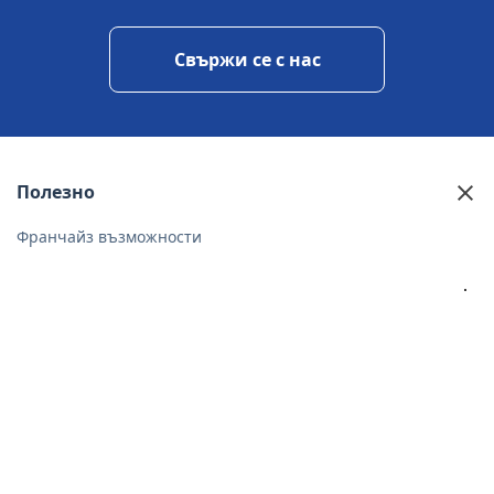
свържи се с нас
Полезно
Франчайз възможности
За компанията
За нас
Нашите услуги
Контакти
Условия и правила
Политика за поверителност