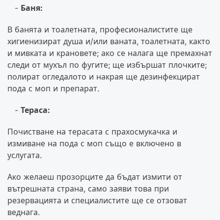
Баня:
В банята и тоалетната, професионалистите ще
хигиенизират душа и/или ваната, тоалетната, както
и мивката и крановете; ако се налага ще премахнат
следи от мухъл по фугите; ще избършат плочките;
полират огледалото и накрая ще дезинфекцират
пода с моп и препарат.
Тераса:
Почистване на терасата с прахосмукачка и
измиване на пода с моп също е включено в
услугата.
Ако желаеш прозорците да бъдат измити от
вътрешната страна, само заяви това при
резервацията и специалистите ще се отзоват
веднага.